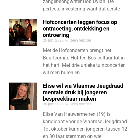
zanger-songwriter Bob Dylan. De
perfecte investering want dat eerste
Hofconcerten leggen focus op
ontmoeting, ontdekking en
ontroering
26 juni 2026
Geen reacties
Met de Hofconcerten brengt het
Buurtcomité Hof ten Bos cultuur tot in
het hart. Met drie unieke tuinconcerten
wil men buren en
Elise wil via Vlaamse Jeugdraad
mentale druk bij jongeren
bespreekbaar maken
26 juni 2026
Geen reacties
Elise Van Hauwermeiren (19) is
kandidaat voor de Vlaamse Jeugdraad.
Tot oktober kunnen jongeren tussen 12
en 30 jaar stemmen op wie