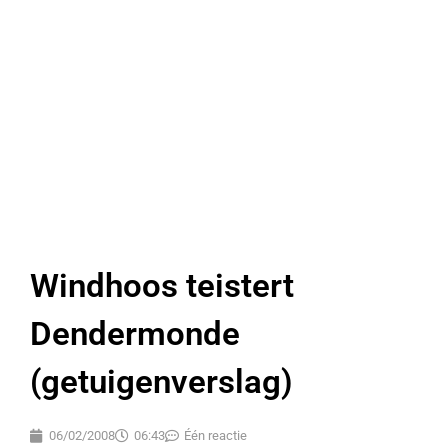
Windhoos teistert
Dendermonde
(getuigenverslag)
06/02/2008
06:43
Één reactie