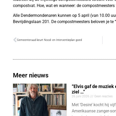
compostvat. Hoe, wat en wanneer: de compostmeesters 
Alle Dendermondenaren kunnen op 5 april (van 10.00 uur 
Bevrijdingslaan 201. De compostmeesters beloven je te “
Gemeenteraad keurt Nood- en Interventieplan goed
Meer nieuws
“Elvis gaf de muziek
ziel …”
26 juni 2026
Geen reacties
Met ‘Desire’ kocht hij vij
Amerikaanse zanger-son