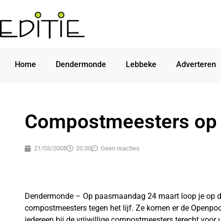
Home
Dendermonde
Lebbeke
Adverteren
Compostmeesters op 
21/03/2008
20:30
Geen reacties
Dendermonde – Op paasmaandag 24 maart loop je op d
compostmeesters tegen het lijf. Ze komen er de Openpoo
iedereen bij de vrijwillige compostmeesters terecht voor 