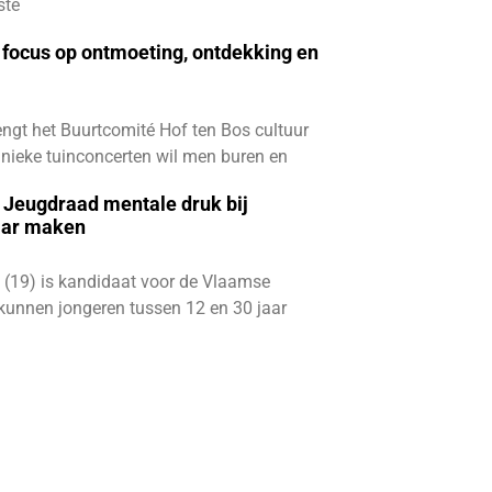
ste
focus op ontmoeting, ontdekking en
ngt het Buurtcomité Hof ten Bos cultuur
e unieke tuinconcerten wil men buren en
e Jeugdraad mentale druk bij
aar maken
 (19) is kandidaat voor de Vlaamse
kunnen jongeren tussen 12 en 30 jaar