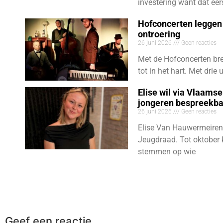
investering want dat eer
Hofconcerten leggen 
ontroering
26 juni 2026
Geen reacties
Met de Hofconcerten bre
tot in het hart. Met dri
Elise wil via Vlaams
jongeren bespreekb
26 juni 2026
Geen reacties
Elise Van Hauwermeiren
Jeugdraad. Tot oktober 
stemmen op wie
Geef een reactie