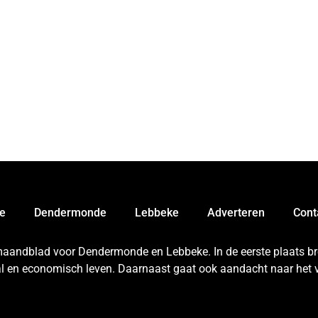
e
Dendermonde
Lebbeke
Adverteren
Cont
 maandblad voor Dendermonde en Lebbeke. In de eerste plaats bren
aal en economisch leven. Daarnaast gaat ook aandacht naar het v