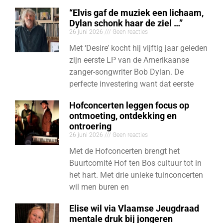
“Elvis gaf de muziek een lichaam,
Dylan schonk haar de ziel …”
26 juni 2026
Geen reacties
Met ‘Desire’ kocht hij vijftig jaar geleden
zijn eerste LP van de Amerikaanse
zanger-songwriter Bob Dylan. De
perfecte investering want dat eerste
Hofconcerten leggen focus op
ontmoeting, ontdekking en
ontroering
26 juni 2026
Geen reacties
Met de Hofconcerten brengt het
Buurtcomité Hof ten Bos cultuur tot in
het hart. Met drie unieke tuinconcerten
wil men buren en
Elise wil via Vlaamse Jeugdraad
mentale druk bij jongeren