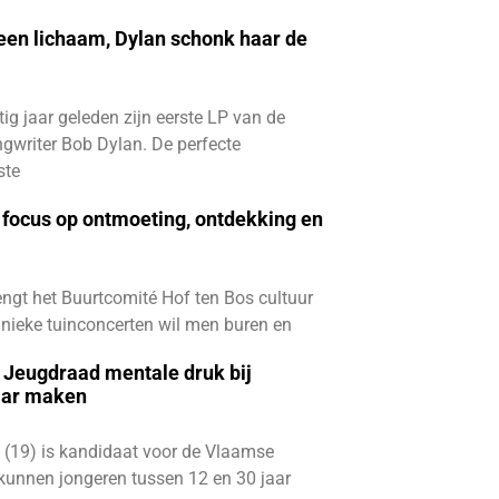
 een lichaam, Dylan schonk haar de
ftig jaar geleden zijn eerste LP van de
gwriter Bob Dylan. De perfecte
ste
focus op ontmoeting, ontdekking en
ngt het Buurtcomité Hof ten Bos cultuur
e unieke tuinconcerten wil men buren en
e Jeugdraad mentale druk bij
aar maken
 (19) is kandidaat voor de Vlaamse
kunnen jongeren tussen 12 en 30 jaar