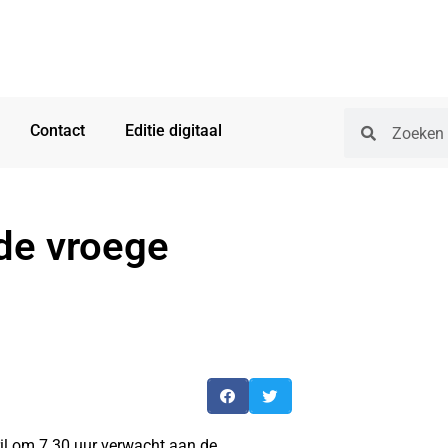
Contact
Editie digitaal
de vroege
l om 7.30 uur verwacht aan de