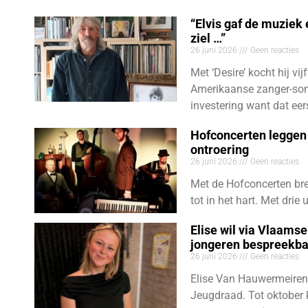
“Elvis gaf de muziek
ziel …”
26 juni 2026
Geen reacties
Met ‘Desire’ kocht hij vij
Amerikaanse zanger-son
investering want dat eer
Hofconcerten leggen 
ontroering
26 juni 2026
Geen reacties
Met de Hofconcerten bre
tot in het hart. Met dri
Elise wil via Vlaams
jongeren bespreekb
26 juni 2026
Geen reacties
Elise Van Hauwermeiren
Jeugdraad. Tot oktober 