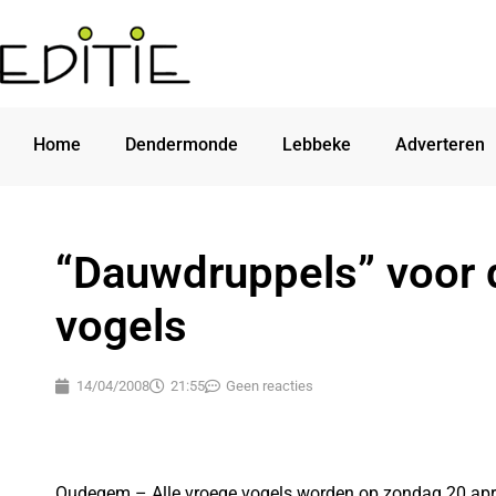
Home
Dendermonde
Lebbeke
Adverteren
“Dauwdruppels” voor 
vogels
14/04/2008
21:55
Geen reacties
Oudegem – Alle vroege vogels worden op zondag 20 apri