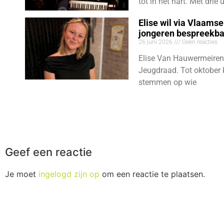
tot in het hart. Met dri
Elise wil via Vlaams
jongeren bespreekb
26 juni 2026
Geen reacties
Elise Van Hauwermeiren
Jeugdraad. Tot oktober 
stemmen op wie
Geef een reactie
Je moet
ingelogd zijn op
om een reactie te plaatsen.