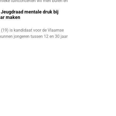
e unieke tuinconcerten wil men buren en
e Jeugdraad mentale druk bij
aar maken
 (19) is kandidaat voor de Vlaamse
kunnen jongeren tussen 12 en 30 jaar