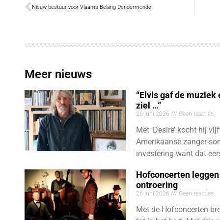
Nieuw bestuur voor Vlaams Belang Dendermonde
Meer nieuws
“Elvis gaf de muziek
ziel …”
26 juni 2026
Geen reacties
Met ‘Desire’ kocht hij vij
Amerikaanse zanger-son
investering want dat eer
Hofconcerten leggen 
ontroering
26 juni 2026
Geen reacties
Met de Hofconcerten bre