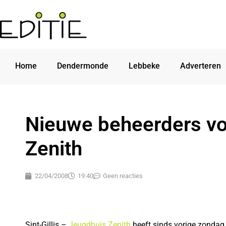
Home
Dendermonde
Lebbeke
Adverteren
Nieuwe beheerders vo
Zenith
22/04/2008
19:40
Geen reacties
Sint-Gillis –
Jeugdhuis Zenith
heeft sinds vorige zondag,