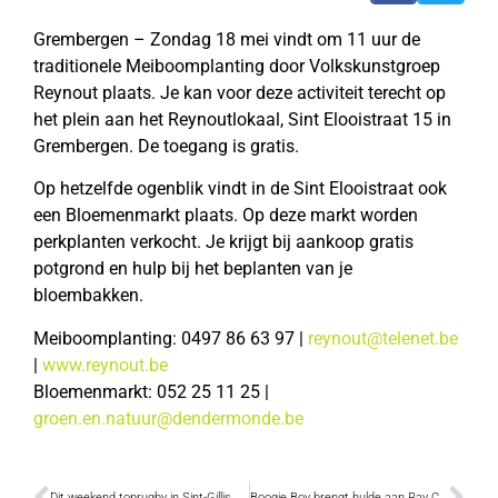
Grembergen – Zondag 18 mei vindt om 11 uur de
traditionele Meiboomplanting door Volkskunstgroep
Reynout plaats. Je kan voor deze activiteit terecht op
het plein aan het Reynoutlokaal, Sint Elooistraat 15 in
Grembergen. De toegang is gratis.
Op hetzelfde ogenblik vindt in de Sint Elooistraat ook
een Bloemenmarkt plaats. Op deze markt worden
perkplanten verkocht. Je krijgt bij aankoop gratis
potgrond en hulp bij het beplanten van je
bloembakken.
Meiboomplanting: 0497 86 63 97 |
reynout@telenet.be
|
www.reynout.be
Bloemenmarkt: 052 25 11 25 |
groen.en.natuur@dendermonde.be
Dit weekend toprugby in Sint-Gillis
Boogie Boy brengt hulde aan Ray Charles