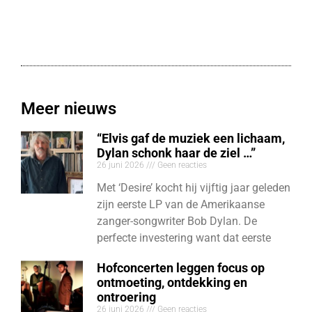
Meer nieuws
“Elvis gaf de muziek een lichaam,
Dylan schonk haar de ziel …”
26 juni 2026
Geen reacties
Met ‘Desire’ kocht hij vijftig jaar geleden
zijn eerste LP van de Amerikaanse
zanger-songwriter Bob Dylan. De
perfecte investering want dat eerste
Hofconcerten leggen focus op
ontmoeting, ontdekking en
ontroering
26 juni 2026
Geen reacties