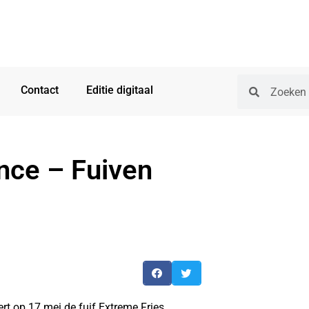
Contact
Editie digitaal
nce – Fuiven
ert op 17 mei de fuif Extreme Fries