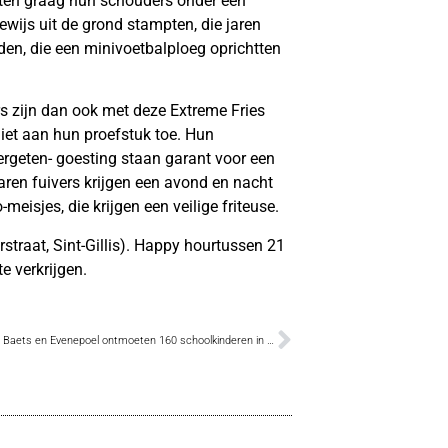
etten graag hun schouders onder een
wijs uit de grond stampten, die jaren
rden, die een minivoetbalploeg oprichtten
s zijn dan ook met deze Extreme Fries
iet aan hun proefstuk toe. Hun
ergeten- goesting staan garant voor een
aren fuivers krijgen een avond en nacht
eisjes, die krijgen een veilige friteuse.
rstraat, Sint-Gillis). Happy hourtussen 21
te verkrijgen.
Crevits, De Baets en Evenepoel ontmoeten 160 schoolkinderen in Bastion VIII