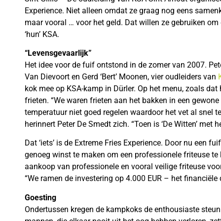
Experience. Niet alleen omdat ze graag nog eens samenkom
maar vooral … voor het geld. Dat willen ze gebruiken om 
‘hun’ KSA.
“Levensgevaarlijk”
Het idee voor de fuif ontstond in de zomer van 2007. Pet
Van Dievoort en Gerd ‘Bert’ Moonen, vier oudleiders van
kok mee op KSA-kamp in Dürler. Op het menu, zoals dat
frieten. “We waren frieten aan het bakken in een gewone
temperatuur niet goed regelen waardoor het vet al snel te 
herinnert Peter De Smedt zich. “Toen is ‘De Witten’ met 
Dat ‘iets’ is de Extreme Fries Experience. Door nu een fu
genoeg winst te maken om een professionele friteuse te k
aankoop van professionele en vooral veilige friteuse voor
“We ramen de investering op 4.000 EUR – het financiële d
Goesting
Ondertussen kregen de kampkoks de enthousiaste steun 