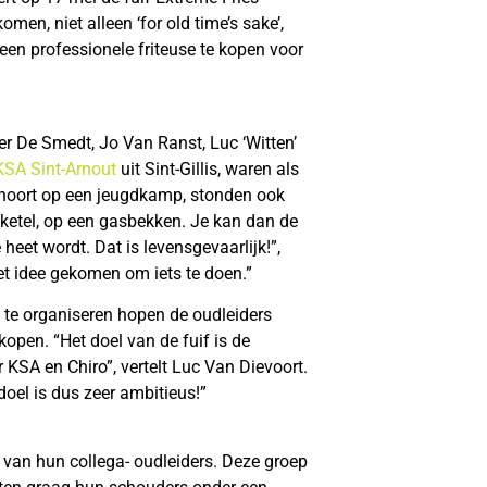
en, niet alleen ‘for old time’s sake’,
een professionele friteuse te kopen voor
er De Smedt, Jo Van Ranst, Luc ‘Witten’
KSA Sint-Arnout
uit Sint-Gillis, waren als
 hoort op een jeugdkamp, stonden ook
 ketel, op een gasbekken. Je kan dan de
heet wordt. Dat is levensgevaarlijk!”,
het idee gekomen om iets te doen.”
if te organiseren hopen de oudleiders
open. “Het doel van de fuif is de
 KSA en Chiro”, vertelt Luc Van Dievoort.
oel is dus zeer ambitieus!”
van hun collega- oudleiders. Deze groep