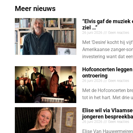
Meer nieuws
“Elvis gaf de muziek
ziel …”
26 juni 2026
Geen reacties
Met ‘Desire’ kocht hij vij
Amerikaanse zanger-son
investering want dat eer
Hofconcerten leggen 
ontroering
26 juni 2026
Geen reacties
Met de Hofconcerten bre
tot in het hart. Met dri
Elise wil via Vlaams
jongeren bespreekb
26 juni 2026
Geen reacties
Elise Van Hauwermeiren