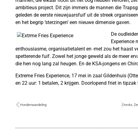
mannen, die elkaar nooit uit het oog hebben verloren, z
ambitieus project. Dit zijn immers de mannen die Trapsge
geleden de eerste nieuwjaarsfuif uit de streek organisee
en het begrip ‘sterzingen’ een nieuwe dimensie gaven.
De oudleider
Experience n
enthousiasme, organisatietalent en -met zou het haast v
spetterende fuif. Zowel het jonge geweld als de meer erv
die hen nog lang zal heugen. En de KSA-jongens en Chiro-m
Extreme Fries Experience, 17 mei in zaal Gildenhuis (Otte
en 22 uur: 1 betalen, 2 krijgen. Doorlopend friet in tipzak 
Hondenwandeling