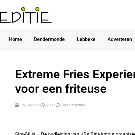
Home
Dendermonde
Lebbeke
Adverteren
Extreme Fries Experie
voor een friteuse
15/05/2008
20:17
Geen reacties
Sint-Gillis – De oudleiding van KSA Sint-Arnout organise