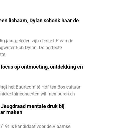
 een lichaam, Dylan schonk haar de
ftig jaar geleden zijn eerste LP van de
gwriter Bob Dylan. De perfecte
ste
focus op ontmoeting, ontdekking en
ngt het Buurtcomité Hof ten Bos cultuur
e unieke tuinconcerten wil men buren en
e Jeugdraad mentale druk bij
aar maken
 (19) is kandidaat voor de Vlaamse