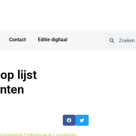
Contact
Editie digitaal
p lijst
nten
e
Université Catholique in Louvain-la-