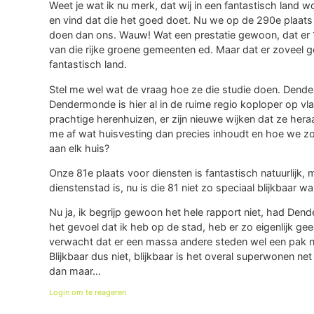
Weet je wat ik nu merk, dat wij in een fantastisch land
en vind dat die het goed doet. Nu we op de 290e plaats
doen dan ons. Wauw! Wat een prestatie gewoon, dat er 
van die rijke groene gemeenten ed. Maar dat er zoveel g
fantastisch land.
Stel me wel wat de vraag hoe ze die studie doen. Dende
Dendermonde is hier al in de ruime regio koploper op vl
prachtige herenhuizen, er zijn nieuwe wijken dat ze he
me af wat huisvesting dan precies inhoudt en hoe we 
aan elk huis?
Onze 81e plaats voor diensten is fantastisch natuurlij
dienstenstad is, nu is die 81 niet zo speciaal blijkbaar 
Nu ja, ik begrijp gewoon het hele rapport niet, had De
het gevoel dat ik heb op de stad, heb er zo eigenlijk ge
verwacht dat er een massa andere steden wel een pak n
Blijkbaar dus niet, blijkbaar is het overal superwonen n
dan maar…
Login om te reageren