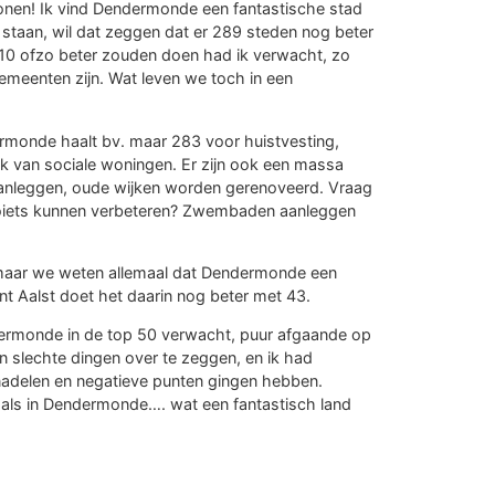
 wonen! Ik vind Dendermonde een fantastische stad
 staan, wil dat zeggen dat er 289 steden nog beter
10 ofzo beter zouden doen had ik verwacht, zo
emeenten zijn. Wat leven we toch in een
rmonde haalt bv. maar 283 voor huistvesting,
ak van sociale woningen. Er zijn ook een massa
raanleggen, oude wijken worden gerenoveerd. Vraag
zoiets kunnen verbeteren? Zwembaden aanleggen
k, maar we weten allemaal dat Dendermonde een
want Aalst doet het daarin nog beter met 43.
ndermonde in de top 50 verwacht, puur afgaande op
en slechte dingen over te zeggen, en ik had
adelen en negatieve punten gingen hebben.
et als in Dendermonde…. wat een fantastisch land