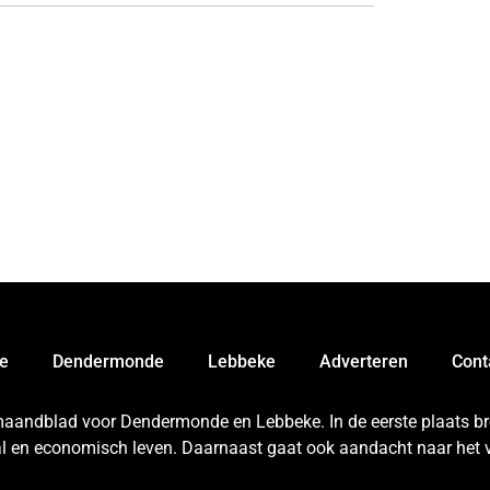
e
Dendermonde
Lebbeke
Adverteren
Cont
 maandblad voor Dendermonde en Lebbeke. In de eerste plaats bren
aal en economisch leven. Daarnaast gaat ook aandacht naar het v