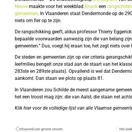
Neuve
maakte voor het weekblad
Knack
een
rangschikki
gemeenten
. In Vlaanderen staat Dendermonde op de 290s
niets om fier op te zijn.
De rangschikking geeft, aldus professor Thierry Eggeric
bepaalde voorwaarden aanwezig zijn die van belang zijn 
gemeenten.” Dus, voegt hij eraan toe, het zegt niets over
De steden en gemeenten zijn op vier criteria gerangschik
leefmilieu bengelt onze stad aan de staart van het klasse
283ste en 289ste plaats). Opvallend is wel dat Dendermo
aankomt. Dan staan we plots op plaats 81.
In Vlaanderen zou Schilde de meest aangename gemeente 
het een troost mag zijn: die van Aalst, die staan net
achte
Klik hier voor de volledige lijst van alle Vlaamse gemeent
Infoavond over groene stroom
Het eind