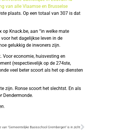
ng van alle Vlaamse en Brusselse
te plaats. Op een totaal van 307 is dat
kx op Knack.be, aan “in welke mate
voor het dagelijkse leven in de
 hoe gelukkig de inwoners zijn.
t. Voor economie, huisvesting en
ment (respectievelijk op de 274ste,
nde veel beter scoort als het op diensten
zijn. Ronse scoort het slechtst. En als
r
Dendermonde.
en.
e van “Gemeentelijke Basisschool Grembergen” is in zicht