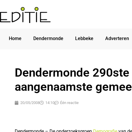
Home
Dendermonde
Lebbeke
Adverteren
Dendermonde 290ste o
aangenaamste gemee
20/05/2008
14:10
Één reactie
Dendermonde – De onderzoeksgroep
Demografie
van d