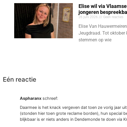
Elise wil via Vlaams
jongeren bespreekb
26 juni 2026
Geen reacties
Elise Van Hauwermeiren
Jeugdraad. Tot oktober 
stemmen op wie
Eén reactie
Aspharanx
schreef:
Daarmee is het knack vergeven dat toen ze vorig jaar 
(stonden hier toen grote reclame borden), hun special b
blijkbaar is er niets anders in Dendemonde te doen via K