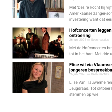
Met ‘Desire’ kocht hij vij
Amerikaanse zanger-son
investering want dat eer
Hofconcerten leggen 
ontroering
26 juni 2026
Geen reacties
Met de Hofconcerten bre
tot in het hart. Met dri
Elise wil via Vlaams
jongeren bespreekb
26 juni 2026
Geen reacties
Elise Van Hauwermeiren
Jeugdraad. Tot oktober 
stemmen op wie