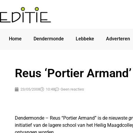
Home
Dendermonde
Lebbeke
Adverteren
Reus ‘Portier Armand’
23/05/2008
10:48
Geen reacties
Dendermonde – Reus “Portier Armand” is de nieuwste
g
initiatief van de lagere school van het Heilig Maagdcoll
ontvangen worden.