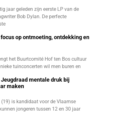
ftig jaar geleden zijn eerste LP van de
gwriter Bob Dylan. De perfecte
ste
focus op ontmoeting, ontdekking en
ngt het Buurtcomité Hof ten Bos cultuur
e unieke tuinconcerten wil men buren en
e Jeugdraad mentale druk bij
aar maken
 (19) is kandidaat voor de Vlaamse
kunnen jongeren tussen 12 en 30 jaar