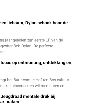
 een lichaam, Dylan schonk haar de
ftig jaar geleden zijn eerste LP van de
gwriter Bob Dylan. De perfecte
ste
focus op ontmoeting, ontdekking en
ngt het Buurtcomité Hof ten Bos cultuur
e unieke tuinconcerten wil men buren en
e Jeugdraad mentale druk bij
aar maken