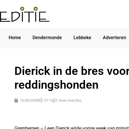
Home
Dendermonde
Lebbeke
Adverteren
Dierick in de bres voo
reddingshonden
16/06/2008
07:10
Geen reacties
Grembergen – Leen Dierick wilde vorige week van minis