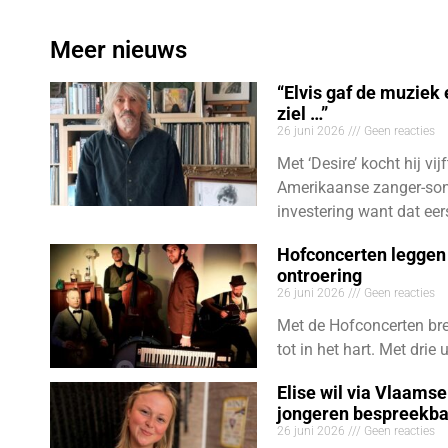
Meer nieuws
“Elvis gaf de muziek
ziel …”
26 juni 2026
Geen reacties
Met ‘Desire’ kocht hij vij
Amerikaanse zanger-son
investering want dat eer
Hofconcerten leggen 
ontroering
26 juni 2026
Geen reacties
Met de Hofconcerten bre
tot in het hart. Met dri
Elise wil via Vlaams
jongeren bespreekb
26 juni 2026
Geen reacties