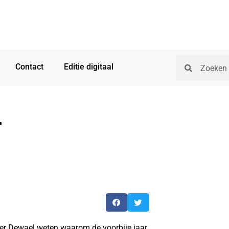
Contact
Editie digitaal
r
ter Dewael weten waarom de voorbije jaar