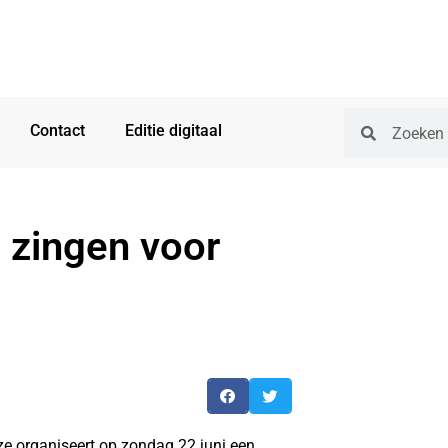
Contact
Editie digitaal
 zingen voor
organiseert op zondag 22 juni een