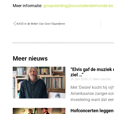
Meer informatie:
groepsleiding@scoutsdendermonde.be
KAVD in de Beker Van Oost-Vlaanderen
Meer nieuws
“Elvis gaf de muziek
ziel …”
26 juni 2026
Geen reacties
Met ‘Desire’ kocht hij vij
Amerikaanse zanger-son
investering want dat eer
Hofconcerten leggen 