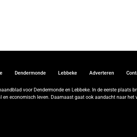
e
Dendermonde
Lebbeke
Adverteren
Cont
 maandblad voor Dendermonde en Lebbeke. In de eerste plaats bren
aal en economisch leven. Daarnaast gaat ook aandacht naar het v