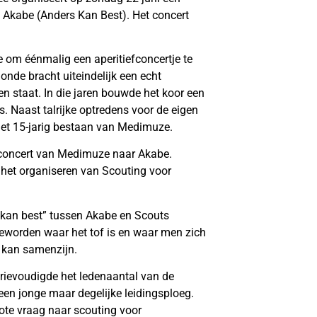
p Akabe (Anders Kan Best). Het concert
e om éénmalig een aperitiefconcertje te
de bracht uiteindelijk een echt
n staat. In die jaren bouwde het koor een
s. Naast talrijke optredens voor de eigen
het 15-jarig bestaan van Medimuze.
iefconcert van Medimuze naar Akabe.
p het organiseren van Scouting voor
 kan best” tussen Akabe en Scouts
eworden waar het tof is en waar men zich
e kan samenzijn.
ievoudigde het ledenaantal van de
en jonge maar degelijke leidingsploeg.
ote vraag naar scouting voor