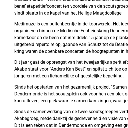
benefietaperitiefconcert ten voordele van de scoutsgroe
vindt plaats in de kapel van het Heilige Maagdcollege.
Medimuze is een buitenbeentje in de koorwereld. Het ide
organiseren binnen de Medische Eenheidskring Dendermon
kamerkoor op de been dat inmiddels 15 jaar op de planke
uitgebreid repertoire op, gaande van Schütz tot de Beatle
kring waren de openbare concerten de hoogtepunten in 
Dit jaar gaat de opbrengst van het tweejaarlijks aperit
Akabe staat voor “Anders Kan Best” en spitst zich toe o
jongeren met een lichamelijke of geestelijke beperking.
Sinds het opstarten van het gezamenlijk project “Samen
Dendermonde is het scoutsplein ook voor hen een plek g
kan uitleven, een plek waar je samen kan zingen, waar j
Sinds de samenwerking van de twee scoutsgroepen verdr
Akabegroep, mede dankzij de gedrevenheid en visie van e
Dit is een teken dat in Dendermonde en omgeving een gr