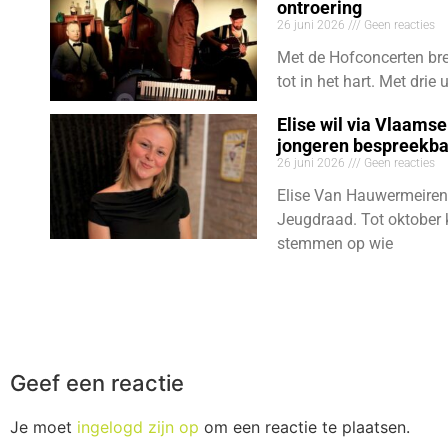
ontroering
26 juni 2026
Geen reacties
Met de Hofconcerten bre
tot in het hart. Met dri
Elise wil via Vlaams
jongeren bespreekb
26 juni 2026
Geen reacties
Elise Van Hauwermeiren
Jeugdraad. Tot oktober 
stemmen op wie
Geef een reactie
Je moet
ingelogd zijn op
om een reactie te plaatsen.