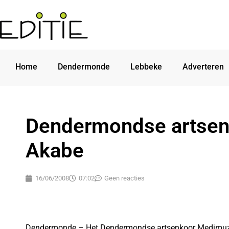
Home
Dendermonde
Lebbeke
Adverteren
Dendermondse artsen
Akabe
16/06/2008
07:02
Geen reacties
Dendermonde – Het Dendermondse artsenkoor Medimuze 