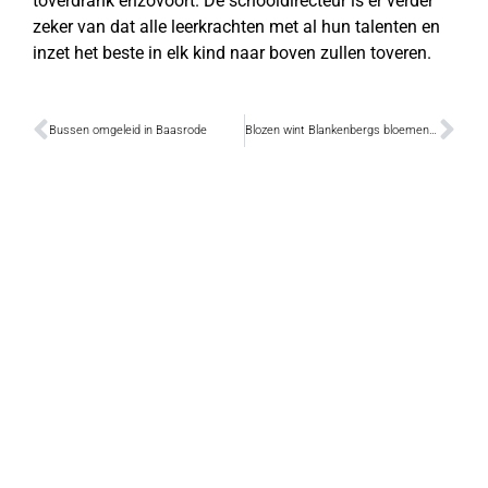
toverdrank enzovoort. De schooldirecteur is er verder
zeker van dat alle leerkrachten met al hun talenten en
inzet het beste in elk kind naar boven zullen toveren.
Bussen omgeleid in Baasrode
Blozen wint Blankenbergs bloemencorso (met foto’s)