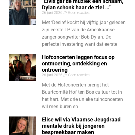
“Elvis gaf de muziek een lichaam,
Dylan schonk haar de ziel …”
26 juni 2026
Geen reacties
Met ‘Desire’ kocht hij vijftig jaar geleden
zijn eerste LP van de Amerikaanse
zanger-songwriter Bob Dylan. De
perfecte investering want dat eerste
Hofconcerten leggen focus op
ontmoeting, ontdekking en
ontroering
26 juni 2026
Geen reacties
Met de Hofconcerten brengt het
Buurtcomité Hof ten Bos cultuur tot in
het hart. Met drie unieke tuinconcerten
wil men buren en
Elise wil via Vlaamse Jeugdraad
mentale druk bij jongeren
bespreekbaar maken