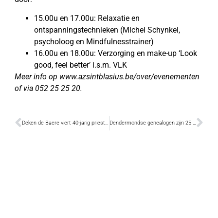
15.00u en 17.00u: Relaxatie en
ontspanningstechnieken (Michel Schynkel,
psycholoog en Mindfulnesstrainer)
16.00u en 18.00u: Verzorging en make-up ‘Look
good, feel better’ i.s.m. VLK
Meer info op www.azsintblasius.be/over/evenementen
of via 052 25 25 20.
Deken de Baere viert 40-jarig priesterjubileum
Dendermondse genealogen zijn 25 jaar verenigd