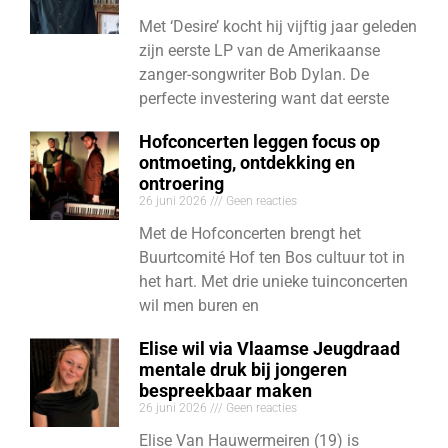
Met ‘Desire’ kocht hij vijftig jaar geleden
zijn eerste LP van de Amerikaanse
zanger-songwriter Bob Dylan. De
perfecte investering want dat eerste
Hofconcerten leggen focus op
ontmoeting, ontdekking en
ontroering
26 juni 2026
Geen reacties
Met de Hofconcerten brengt het
Buurtcomité Hof ten Bos cultuur tot in
het hart. Met drie unieke tuinconcerten
wil men buren en
Elise wil via Vlaamse Jeugdraad
mentale druk bij jongeren
bespreekbaar maken
26 juni 2026
Geen reacties
Elise Van Hauwermeiren (19) is