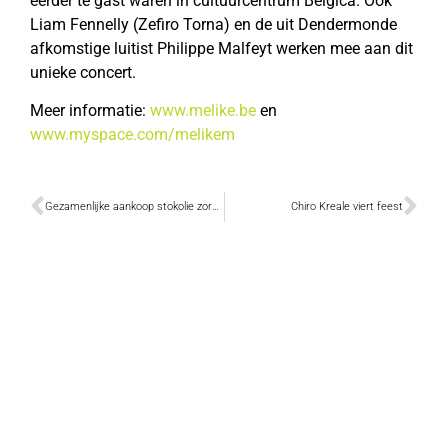
eerder te gast waren in cultuurcentrum Belgica. Ook
Liam Fennelly (Zefiro Torna) en de uit Dendermonde
afkomstige luitist Philippe Malfeyt werken mee aan dit
unieke concert.
Meer informatie:
www.melike.be
en
www.myspace.com/melikem
Gezamenlijke aankoop stokolie zorgt voor besparing van € 20.000
Chiro Kreale viert feest