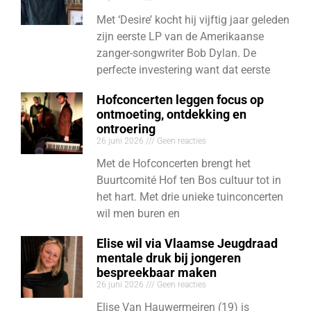
Met ‘Desire’ kocht hij vijftig jaar geleden
zijn eerste LP van de Amerikaanse
zanger-songwriter Bob Dylan. De
perfecte investering want dat eerste
Hofconcerten leggen focus op
ontmoeting, ontdekking en
ontroering
26 juni 2026
Geen reacties
Met de Hofconcerten brengt het
Buurtcomité Hof ten Bos cultuur tot in
het hart. Met drie unieke tuinconcerten
wil men buren en
Elise wil via Vlaamse Jeugdraad
mentale druk bij jongeren
bespreekbaar maken
26 juni 2026
Geen reacties
Elise Van Hauwermeiren (19) is