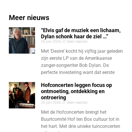
Meer nieuws
“Elvis gaf de muziek een lichaam,
Dylan schonk haar de ziel …”
26 juni 2026
Geen reacties
Met ‘Desire’ kocht hij vijftig jaar geleden
zijn eerste LP van de Amerikaanse
zanger-songwriter Bob Dylan. De
perfecte investering want dat eerste
Hofconcerten leggen focus op
ontmoeting, ontdekking en
ontroering
26 juni 2026
Geen reacties
Met de Hofconcerten brengt het
Buurtcomité Hof ten Bos cultuur tot in
het hart. Met drie unieke tuinconcerten