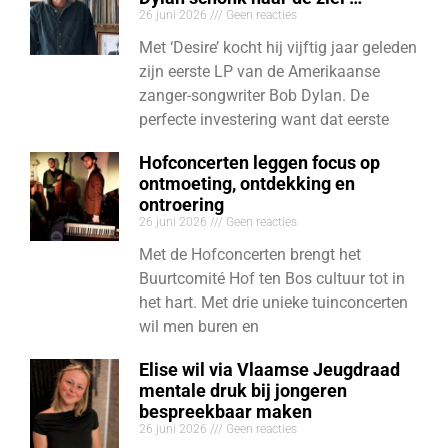
26 juni 2026
Geen reacties
Met ‘Desire’ kocht hij vijftig jaar geleden
zijn eerste LP van de Amerikaanse
zanger-songwriter Bob Dylan. De
perfecte investering want dat eerste
Hofconcerten leggen focus op
ontmoeting, ontdekking en
ontroering
26 juni 2026
Geen reacties
Met de Hofconcerten brengt het
Buurtcomité Hof ten Bos cultuur tot in
het hart. Met drie unieke tuinconcerten
wil men buren en
Elise wil via Vlaamse Jeugdraad
mentale druk bij jongeren
bespreekbaar maken
26 juni 2026
Geen reacties