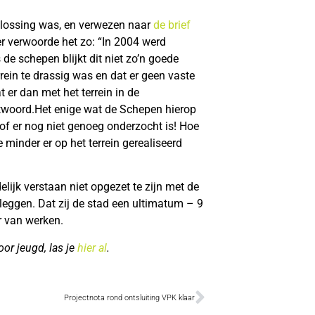
plossing was, en verwezen naar
de brief
er verwoorde het zo: “In 2004 werd
 de schepen blijkt dit niet zo’n goede
rrein te drassig was en dat er geen vaste
er dan met het terrein in de
ntwoord.Het enige wat de Schepen hierop
of er nog niet genoeg onderzocht is! Hoe
minder er op het terrein gerealiseerd
lijk verstaan niet opgezet te zijn met de
leggen. Dat zij de stad een ultimatum – 9
r van werken.
r jeugd, las je
hier al
.
Projectnota rond ontsluiting VPK klaar