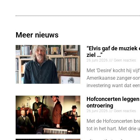
Meer nieuws
“Elvis gaf de muziek
ziel …”
26 juni 2026
Geen reacties
Met ‘Desire’ kocht hij vij
Amerikaanse zanger-son
investering want dat eer
Hofconcerten leggen 
ontroering
26 juni 2026
Geen reacties
Met de Hofconcerten bre
tot in het hart. Met dri