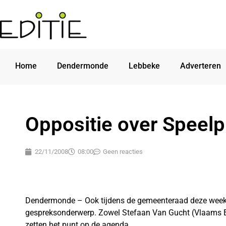
Home
Dendermonde
Lebbeke
Adverteren
Oppositie over Speelp
22/11/2008
08:00
Geen reacties
Dendermonde – Ook tijdens de gemeenteraad deze week
gespreksonderwerp. Zowel Stefaan Van Gucht (Vlaams B
zetten het punt op de agenda.