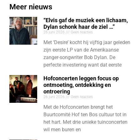
Meer nieuws
“Elvis gaf de muziek een lichaam,
Dylan schonk haar de ziel …”
26 juni 2026
Geen reacties
Met ‘Desire’ kocht hij vijftig jaar geleden
zijn eerste LP van de Amerikaanse
zanger-songwriter Bob Dylan. De
perfecte investering want dat eerste
Hofconcerten leggen focus op
ontmoeting, ontdekking en
ontroering
26 juni 2026
Geen reacties
Met de Hofconcerten brengt het
Buurtcomité Hof ten Bos cultuur tot in
het hart. Met drie unieke tuinconcerten
wil men buren en