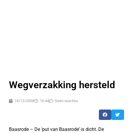
Wegverzakking hersteld
10/12/2008
16:44
Geen reacties
Baasrode – De ‘put van Baasrode’ is dicht. De