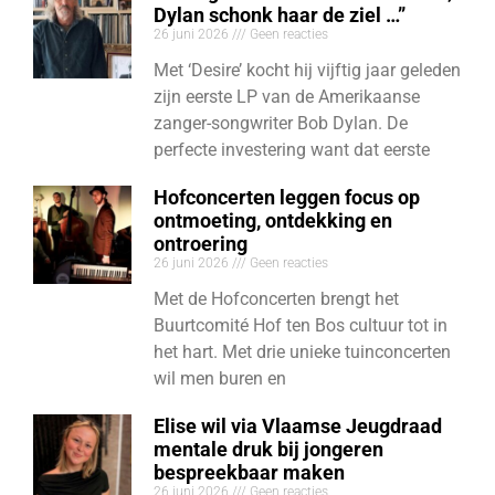
Dylan schonk haar de ziel …”
26 juni 2026
Geen reacties
Met ‘Desire’ kocht hij vijftig jaar geleden
zijn eerste LP van de Amerikaanse
zanger-songwriter Bob Dylan. De
perfecte investering want dat eerste
Hofconcerten leggen focus op
ontmoeting, ontdekking en
ontroering
26 juni 2026
Geen reacties
Met de Hofconcerten brengt het
Buurtcomité Hof ten Bos cultuur tot in
het hart. Met drie unieke tuinconcerten
wil men buren en
Elise wil via Vlaamse Jeugdraad
mentale druk bij jongeren
bespreekbaar maken
26 juni 2026
Geen reacties