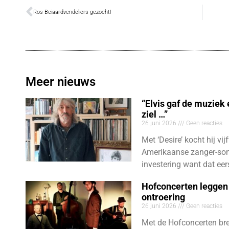
Ros Beiaardvendeliers gezocht!
Meer nieuws
“Elvis gaf de muziek
ziel …”
26 juni 2026
Geen reacties
Met ‘Desire’ kocht hij vij
Amerikaanse zanger-son
investering want dat eer
Hofconcerten leggen 
ontroering
26 juni 2026
Geen reacties
Met de Hofconcerten bre