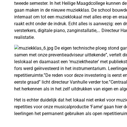
tweede semester. In het Heilige Maagdcollege kunnen de 
gaan maken in de nieuwe muziekklas. De school bouwde
internaat om tot een muzieklokaal met alles erop en eraa
raakt echt onder de indruk. Echt alles is aanwezig: een dr
versterkers, digitale piano, zanginstallatie,… Directeur Ha
realistatie.
De eigen technische ploeg stond gara
samen met onze preventieadviseur uittekende”, vertelt di
leslokaal en daarnaast een ‘muziektheater’ met publiekstr
fors werd geïnvesteerd in het instrumentarium. Leerling
repetitieruimte.”De reden voor deze investering is eerst e
eerste graad” licht directeur Vanhulle verder toe.”Centraal
het herkennen als in het zelf uitdrukken van eigen en a
Het is echter duidelijk dat het lokaal niet enkel voor muz
repetities voor onze musicalproductie ‘Fame’ gaan hier 
leerlingen het permanent gebruiken als open repetitieruimte