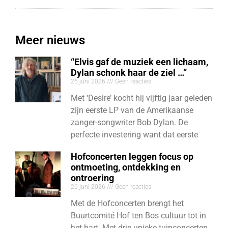
Meer nieuws
“Elvis gaf de muziek een lichaam,
Dylan schonk haar de ziel …”
26 juni 2026
Geen reacties
Met ‘Desire’ kocht hij vijftig jaar geleden
zijn eerste LP van de Amerikaanse
zanger-songwriter Bob Dylan. De
perfecte investering want dat eerste
Hofconcerten leggen focus op
ontmoeting, ontdekking en
ontroering
26 juni 2026
Geen reacties
Met de Hofconcerten brengt het
Buurtcomité Hof ten Bos cultuur tot in
het hart. Met drie unieke tuinconcerten