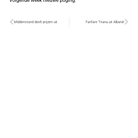
Volgende week nieuwe poging.
Middenstand deelt prijzen uit
Fanfare Tirana uit Albanië