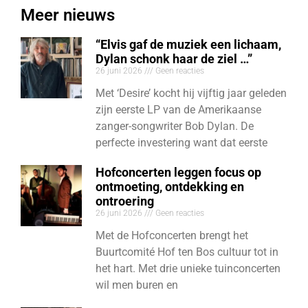
Meer nieuws
“Elvis gaf de muziek een lichaam,
Dylan schonk haar de ziel …”
26 juni 2026
Geen reacties
Met ‘Desire’ kocht hij vijftig jaar geleden
zijn eerste LP van de Amerikaanse
zanger-songwriter Bob Dylan. De
perfecte investering want dat eerste
Hofconcerten leggen focus op
ontmoeting, ontdekking en
ontroering
26 juni 2026
Geen reacties
Met de Hofconcerten brengt het
Buurtcomité Hof ten Bos cultuur tot in
het hart. Met drie unieke tuinconcerten
wil men buren en