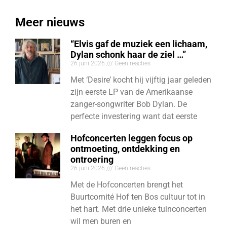
Meer nieuws
“Elvis gaf de muziek een lichaam,
Dylan schonk haar de ziel …”
26 juni 2026
Geen reacties
Met ‘Desire’ kocht hij vijftig jaar geleden
zijn eerste LP van de Amerikaanse
zanger-songwriter Bob Dylan. De
perfecte investering want dat eerste
Hofconcerten leggen focus op
ontmoeting, ontdekking en
ontroering
26 juni 2026
Geen reacties
Met de Hofconcerten brengt het
Buurtcomité Hof ten Bos cultuur tot in
het hart. Met drie unieke tuinconcerten
wil men buren en