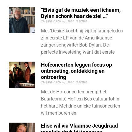
“Elvis gaf de muziek een lichaam,
Dylan schonk haar de ziel …”
26 juni 2026
Geen reacties
Met ‘Desire’ kocht hij vijftig jaar geleden
zijn eerste LP van de Amerikaanse
zanger-songwriter Bob Dylan. De
perfecte investering want dat eerste
Hofconcerten leggen focus op
ontmoeting, ontdekking en
ontroering
26 juni 2026
Geen reacties
Met de Hofconcerten brengt het
Buurtcomité Hof ten Bos cultuur tot in
het hart. Met drie unieke tuinconcerten
wil men buren en
Elise wil via Vlaamse Jeugdraad
mentale druk bij jongeren