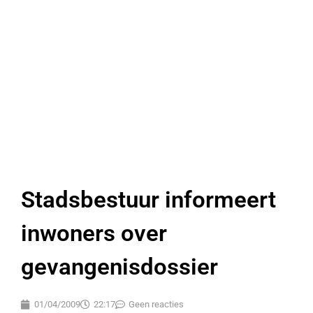
Stadsbestuur informeert
inwoners over
gevangenisdossier
01/04/2009
22:17
Geen reacties