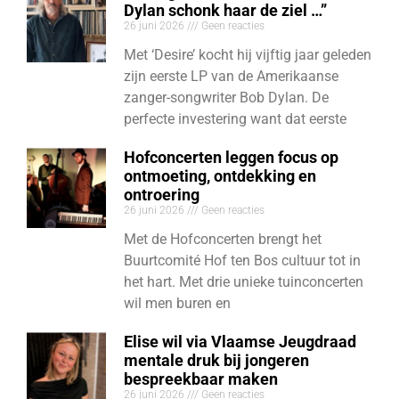
Dylan schonk haar de ziel …”
26 juni 2026
Geen reacties
Met ‘Desire’ kocht hij vijftig jaar geleden
zijn eerste LP van de Amerikaanse
zanger-songwriter Bob Dylan. De
perfecte investering want dat eerste
Hofconcerten leggen focus op
ontmoeting, ontdekking en
ontroering
26 juni 2026
Geen reacties
Met de Hofconcerten brengt het
Buurtcomité Hof ten Bos cultuur tot in
het hart. Met drie unieke tuinconcerten
wil men buren en
Elise wil via Vlaamse Jeugdraad
mentale druk bij jongeren
bespreekbaar maken
26 juni 2026
Geen reacties