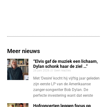
Meer nieuws
“Elvis gaf de muziek een lichaam,
Dylan schonk haar de ziel …”
26 juni 2026
Geen reacties
Met ‘Desire’ kocht hij vijftig jaar geleden
zijn eerste LP van de Amerikaanse
zanger-songwriter Bob Dylan. De
perfecte investering want dat eerste
Hofconcerten leggen focus op