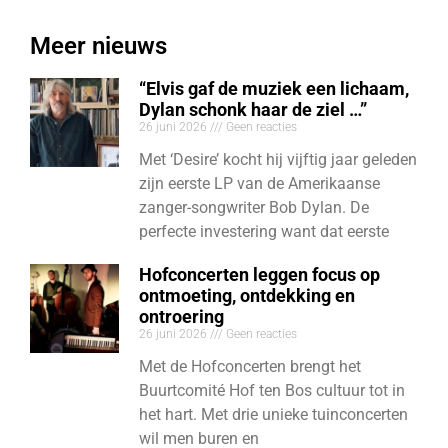
Meer nieuws
“Elvis gaf de muziek een lichaam,
Dylan schonk haar de ziel …”
26 juni 2026
Geen reacties
Met ‘Desire’ kocht hij vijftig jaar geleden
zijn eerste LP van de Amerikaanse
zanger-songwriter Bob Dylan. De
perfecte investering want dat eerste
Hofconcerten leggen focus op
ontmoeting, ontdekking en
ontroering
26 juni 2026
Geen reacties
Met de Hofconcerten brengt het
Buurtcomité Hof ten Bos cultuur tot in
het hart. Met drie unieke tuinconcerten
wil men buren en