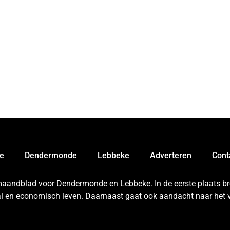
e
Dendermonde
Lebbeke
Adverteren
Cont
 maandblad voor Dendermonde en Lebbeke. In de eerste plaats bren
aal en economisch leven. Daarnaast gaat ook aandacht naar het v