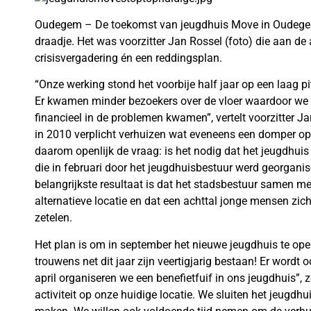
Oudegem – De toekomst van jeugdhuis Move in Oudegem
draadje. Het was voorzitter Jan Rossel (foto) die aan de 
crisisvergadering én een reddingsplan.
“Onze werking stond het voorbije half jaar op een laag p
Er kwamen minder bezoekers over de vloer waardoor we
financieel in de problemen kwamen”, vertelt voorzitter 
in 2010 verplicht verhuizen wat eveneens een domper op
daarom openlijk de vraag: is het nodig dat het jeugdhuis 
die in februari door het jeugdhuisbestuur werd georgan
belangrijkste resultaat is dat het stadsbestuur samen m
alternatieve locatie en dat een achttal jonge mensen zi
zetelen.
Het plan is om in september het nieuwe jeugdhuis te open
trouwens net dit jaar zijn veertigjarig bestaan! Er wordt 
april organiseren we een benefietfuif in ons jeugdhuis”, z
activiteit op onze huidige locatie. We sluiten het jeugd