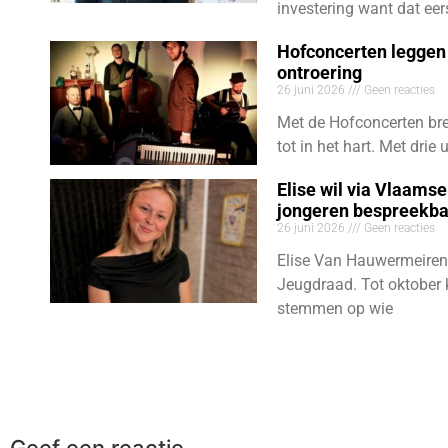
investering want dat eer
Hofconcerten leggen 
ontroering
26 juni 2026
Geen reacties
Met de Hofconcerten bre
tot in het hart. Met dri
Elise wil via Vlaams
jongeren bespreekb
26 juni 2026
Geen reacties
Elise Van Hauwermeiren
Jeugdraad. Tot oktober 
stemmen op wie
Geef een reactie