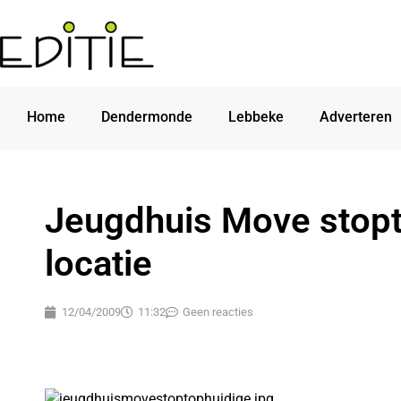
Home
Dendermonde
Lebbeke
Adverteren
Jeugdhuis Move stopt
locatie
12/04/2009
11:32
Geen reacties