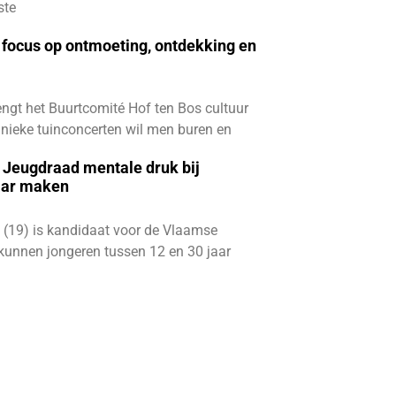
ste
focus op ontmoeting, ontdekking en
ngt het Buurtcomité Hof ten Bos cultuur
e unieke tuinconcerten wil men buren en
e Jeugdraad mentale druk bij
aar maken
 (19) is kandidaat voor de Vlaamse
kunnen jongeren tussen 12 en 30 jaar