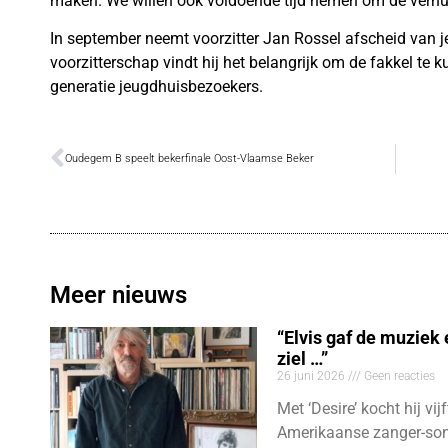
maken. We willen ook voldoende tijd nemen om de verhui
In september neemt voorzitter Jan Rossel afscheid van j
voorzitterschap vindt hij het belangrijk om de fakkel t
generatie jeugdhuisbezoekers.
Oudegem B speelt bekerfinale Oost-Vlaamse Beker
Meer nieuws
“Elvis gaf de muziek
ziel …”
26 juni 2026
Geen reacties
Met ‘Desire’ kocht hij vij
Amerikaanse zanger-son