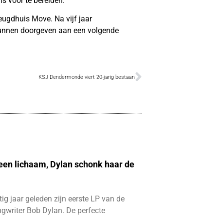
s voor te bereiden.”
eugdhuis Move. Na vijf jaar
e kunnen doorgeven aan een volgende
KSJ Dendermonde viert 20-jarig bestaan
 een lichaam, Dylan schonk haar de
ftig jaar geleden zijn eerste LP van de
gwriter Bob Dylan. De perfecte