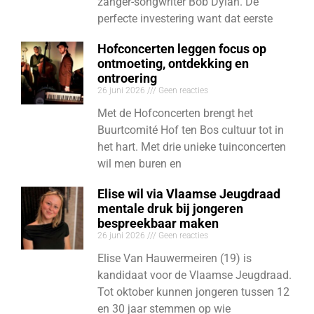
zanger-songwriter Bob Dylan. De
perfecte investering want dat eerste
Hofconcerten leggen focus op
ontmoeting, ontdekking en
ontroering
26 juni 2026
Geen reacties
Met de Hofconcerten brengt het
Buurtcomité Hof ten Bos cultuur tot in
het hart. Met drie unieke tuinconcerten
wil men buren en
Elise wil via Vlaamse Jeugdraad
mentale druk bij jongeren
bespreekbaar maken
26 juni 2026
Geen reacties
Elise Van Hauwermeiren (19) is
kandidaat voor de Vlaamse Jeugdraad.
Tot oktober kunnen jongeren tussen 12
en 30 jaar stemmen op wie