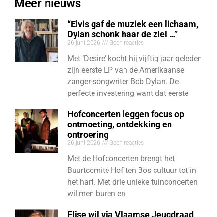
Meer nieuws
“Elvis gaf de muziek een lichaam,
Dylan schonk haar de ziel …”
26 juni 2026
Geen reacties
Met ‘Desire’ kocht hij vijftig jaar geleden
zijn eerste LP van de Amerikaanse
zanger-songwriter Bob Dylan. De
perfecte investering want dat eerste
Hofconcerten leggen focus op
ontmoeting, ontdekking en
ontroering
26 juni 2026
Geen reacties
Met de Hofconcerten brengt het
Buurtcomité Hof ten Bos cultuur tot in
het hart. Met drie unieke tuinconcerten
wil men buren en
Elise wil via Vlaamse Jeugdraad