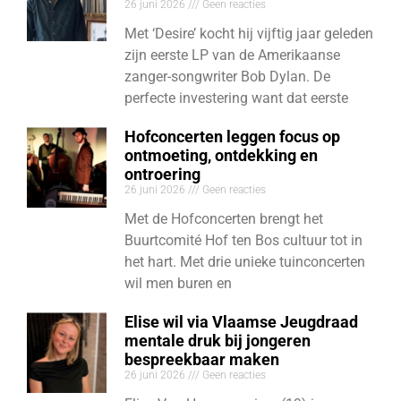
26 juni 2026
Geen reacties
Met ‘Desire’ kocht hij vijftig jaar geleden
zijn eerste LP van de Amerikaanse
zanger-songwriter Bob Dylan. De
perfecte investering want dat eerste
Hofconcerten leggen focus op
ontmoeting, ontdekking en
ontroering
26 juni 2026
Geen reacties
Met de Hofconcerten brengt het
Buurtcomité Hof ten Bos cultuur tot in
het hart. Met drie unieke tuinconcerten
wil men buren en
Elise wil via Vlaamse Jeugdraad
mentale druk bij jongeren
bespreekbaar maken
26 juni 2026
Geen reacties