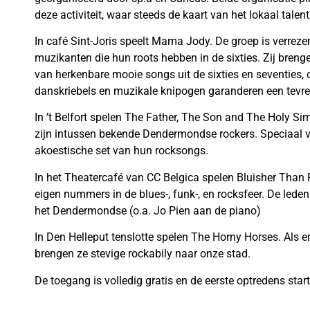
deze activiteit, waar steeds de kaart van het lokaal tale
In café Sint-Joris speelt Mama Jody. De groep is verrez
muzikanten die hun roots hebben in de sixties. Zij bre
van herkenbare mooie songs uit de sixties en seventies, 
danskriebels en muzikale knipogen garanderen een tevr
In ’t Belfort spelen The Father, The Son and The Holy 
zijn intussen bekende Dendermondse rockers. Speciaal 
akoestische set van hun rocksongs.
In het Theatercafé van CC Belgica spelen Bluisher Than 
eigen nummers in de blues-, funk-, en rocksfeer. De lede
het Dendermondse (o.a. Jo Pien aan de piano)
In Den Helleput tenslotte spelen The Horny Horses. Als
brengen ze stevige rockabily naar onze stad.
De toegang is volledig gratis en de eerste optredens sta