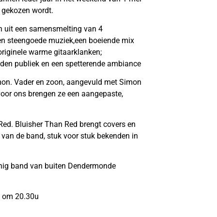
nt gekozen wordt.
en uit een samensmelting van 4
ngen steengoede muziek,een boeiende mix
originele warme gitaarklanken;
eden publiek en een spetterende ambiance
Simon. Vader en zoon, aangevuld met Simon
voor ons brengen ze een aangepaste,
Red. Bluisher Than Red brengt covers en
n van de band, stuk voor stuk bekenden in
 enig band van buiten Dendermonde
rt om 20.30u