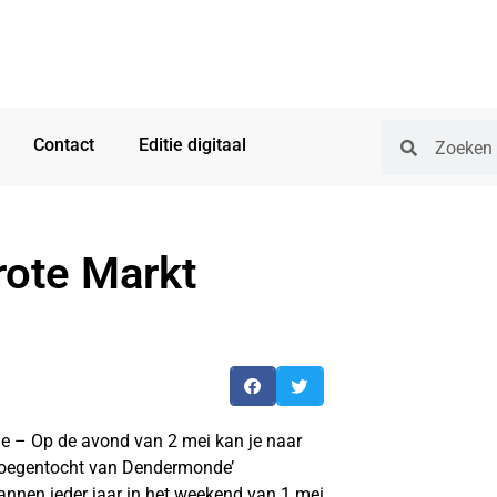
Contact
Editie digitaal
rote Markt
 – Op de avond van 2 mei kan je naar
 Kroegentocht van Dendermonde’
lannen ieder jaar in het weekend van 1 mei