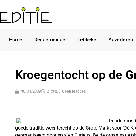
Home
Dendermonde
Lebbeke
Adverteren
Kroegentocht op de G
30/04/2009
21:31
Geen reacties
Dendermonde
goede traditie weer terecht op de Grote Markt voor ‘Dé
georganiseerd door sp.a en Curieus. Beide organisatie p