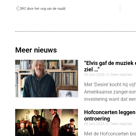
DRC door het oog van de naald
Meer nieuws
“Elvis gaf de muziek
ziel …”
26 juni 2026
Geen reacties
Met ‘Desire’ kocht hij vij
Amerikaanse zanger-son
investering want dat eer
Hofconcerten leggen 
ontroering
26 juni 2026
Geen reacties
Met de Hofconcerten bre