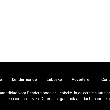
e
Dendermonde
Lebbeke
Adverteren
Cont
 maandblad voor Dendermonde en Lebbeke. In de eerste plaats bren
aal en economisch leven. Daarnaast gaat ook aandacht naar het v