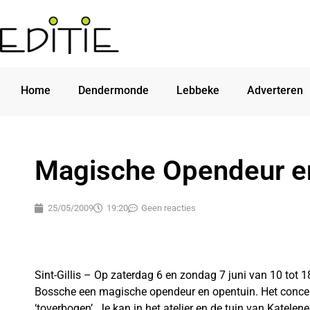
Home
Dendermonde
Lebbeke
Adverteren
Magische Opendeur e
25/05/2009
19:20
Geen reacties
Sint-Gillis – Op zaterdag 6 en zondag 7 juni van 10 tot 
Bossche een magische opendeur en opentuin. Het concep
‘toverbogen’. Je kan in het atelier en de tuin van Katel