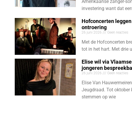
Amerikaanse zanger-son
investering want dat eer
Hofconcerten leggen 
ontroering
26 juni 2026
Geen reacties
Met de Hofconcerten bre
tot in het hart. Met dri
Elise wil via Vlaams
jongeren bespreekb
26 juni 2026
Geen reacties
Elise Van Hauwermeiren
Jeugdraad. Tot oktober 
stemmen op wie