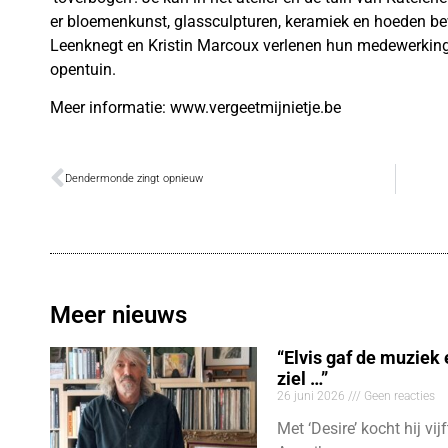
er bloemenkunst, glassculpturen, keramiek en hoeden b
Leenknegt en Kristin Marcoux verlenen hun medewerkin
opentuin.
Meer informatie: www.vergeetmijnietje.be
Dendermonde zingt opnieuw
Meer nieuws
“Elvis gaf de muziek
ziel …”
26 juni 2026
Geen reacties
Met ‘Desire’ kocht hij vij