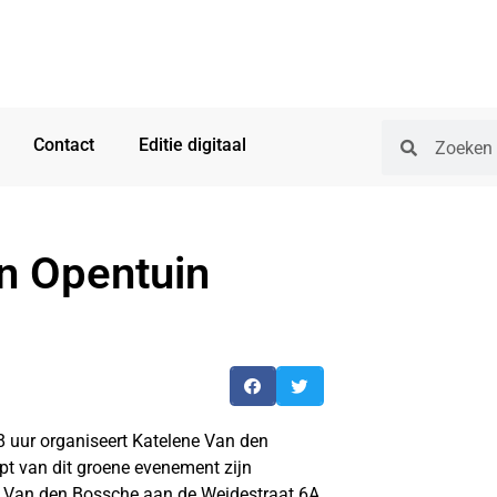
Contact
Editie digitaal
n Opentuin
18 uur organiseert Katelene Van den
t van dit groene evenement zijn
ene Van den Bossche aan de Weidestraat 6A