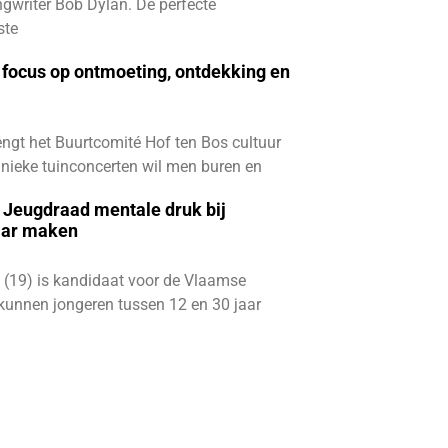
gwriter Bob Dylan. De perfecte
ste
focus op ontmoeting, ontdekking en
ngt het Buurtcomité Hof ten Bos cultuur
e unieke tuinconcerten wil men buren en
e Jeugdraad mentale druk bij
aar maken
 (19) is kandidaat voor de Vlaamse
kunnen jongeren tussen 12 en 30 jaar