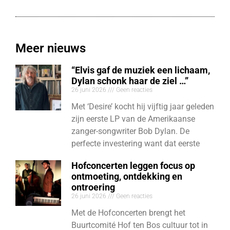
Meer nieuws
“Elvis gaf de muziek een lichaam,
Dylan schonk haar de ziel …”
26 juni 2026
Geen reacties
Met ‘Desire’ kocht hij vijftig jaar geleden
zijn eerste LP van de Amerikaanse
zanger-songwriter Bob Dylan. De
perfecte investering want dat eerste
Hofconcerten leggen focus op
ontmoeting, ontdekking en
ontroering
26 juni 2026
Geen reacties
Met de Hofconcerten brengt het
Buurtcomité Hof ten Bos cultuur tot in