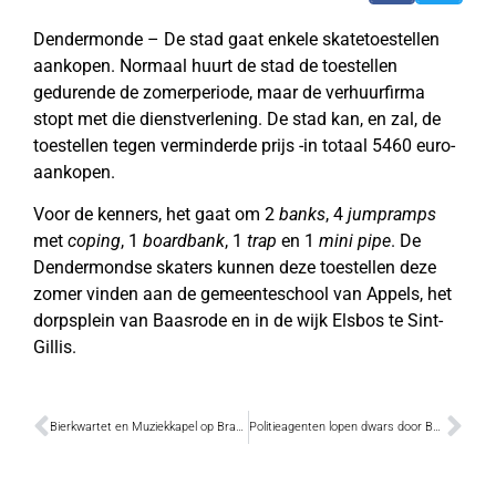
Dendermonde – De stad gaat enkele skatetoestellen
aankopen. Normaal huurt de stad de toestellen
gedurende de zomerperiode, maar de verhuurfirma
stopt met die dienstverlening. De stad kan, en zal, de
toestellen tegen verminderde prijs -in totaal 5460 euro-
aankopen.
Voor de kenners, het gaat om 2
banks
, 4
jumpramps
met
coping
, 1
boardbank
, 1
trap
en 1
mini pipe
. De
Dendermondse skaters kunnen deze toestellen deze
zomer vinden aan de gemeenteschool van Appels, het
dorpsplein van Baasrode en in de wijk Elsbos te Sint-
Gillis.
Bierkwartet en Muziekkapel op Brandweerweekend
Politieagenten lopen dwars door België