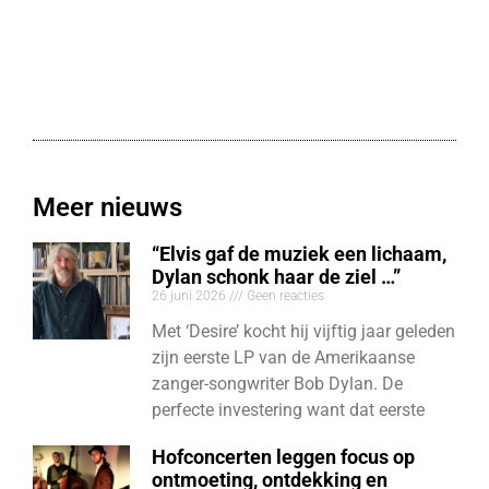
Meer nieuws
“Elvis gaf de muziek een lichaam,
Dylan schonk haar de ziel …”
26 juni 2026
Geen reacties
Met ‘Desire’ kocht hij vijftig jaar geleden
zijn eerste LP van de Amerikaanse
zanger-songwriter Bob Dylan. De
perfecte investering want dat eerste
Hofconcerten leggen focus op
ontmoeting, ontdekking en