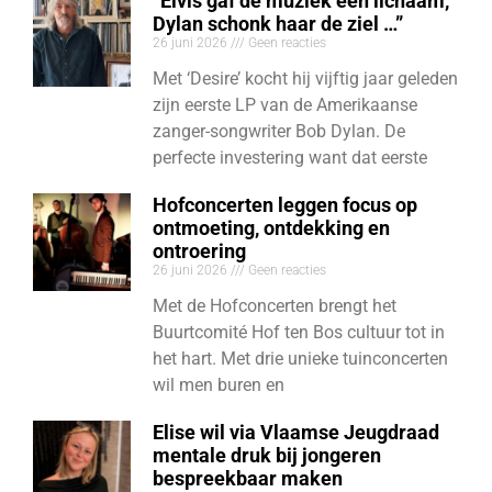
“Elvis gaf de muziek een lichaam,
Dylan schonk haar de ziel …”
26 juni 2026
Geen reacties
Met ‘Desire’ kocht hij vijftig jaar geleden
zijn eerste LP van de Amerikaanse
zanger-songwriter Bob Dylan. De
perfecte investering want dat eerste
Hofconcerten leggen focus op
ontmoeting, ontdekking en
ontroering
26 juni 2026
Geen reacties
Met de Hofconcerten brengt het
Buurtcomité Hof ten Bos cultuur tot in
het hart. Met drie unieke tuinconcerten
wil men buren en
Elise wil via Vlaamse Jeugdraad
mentale druk bij jongeren
bespreekbaar maken