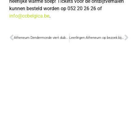
heerlijke warme soep! Tickets voor de ontbijtverhalen
kunnen besteld worden op 052 20 26 26 of
info@ccbelgica.be
.
Atheneum Dendermonde viert dubbel toneeljubileum
Leerlingen Atheneum op bezoek bij Dendermondse prominenten