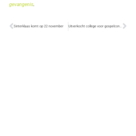
gevangenis
.
Sinterklaas komt op 22 november
Uitverkocht college voor gospelconcerten met Lea Gilmore en 200-koppig koor