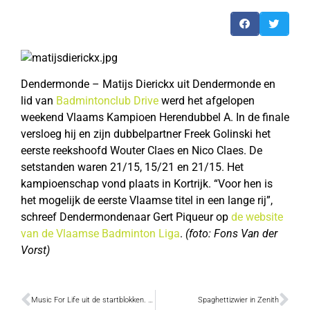
Dendermonde – Matijs Dierickx uit Dendermonde en
lid van
Badmintonclub Drive
werd het afgelopen
weekend Vlaams Kampioen Herendubbel A. In de finale
versloeg hij en zijn dubbelpartner Freek Golinski het
eerste reekshoofd Wouter Claes en Nico Claes. De
setstanden waren 21/15, 15/21 en 21/15. Het
kampioenschap vond plaats in Kortrijk. “Voor hen is
het mogelijk de eerste Vlaamse titel in een lange rij”,
schreef Dendermondenaar Gert Piqueur op
de website
van de Vlaamse Badminton Liga
.
(foto: Fons Van der
Vorst)
Music For Life uit de startblokken. Wat doet Dendermonde dit jaar?
Spaghettizwier in Zenith