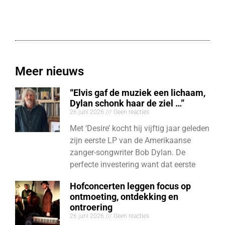
Meer nieuws
“Elvis gaf de muziek een lichaam,
Dylan schonk haar de ziel …”
26 juni 2026
Geen reacties
Met ‘Desire’ kocht hij vijftig jaar geleden
zijn eerste LP van de Amerikaanse
zanger-songwriter Bob Dylan. De
perfecte investering want dat eerste
Hofconcerten leggen focus op
ontmoeting, ontdekking en
ontroering
26 juni 2026
Geen reacties