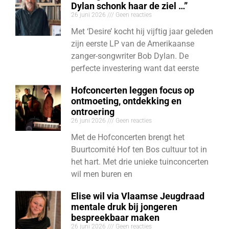
Dylan schonk haar de ziel …”
26 juni 2026
Geen reacties
Met ‘Desire’ kocht hij vijftig jaar geleden
zijn eerste LP van de Amerikaanse
zanger-songwriter Bob Dylan. De
perfecte investering want dat eerste
Hofconcerten leggen focus op
ontmoeting, ontdekking en
ontroering
26 juni 2026
Geen reacties
Met de Hofconcerten brengt het
Buurtcomité Hof ten Bos cultuur tot in
het hart. Met drie unieke tuinconcerten
wil men buren en
Elise wil via Vlaamse Jeugdraad
mentale druk bij jongeren
bespreekbaar maken
26 juni 2026
Geen reacties