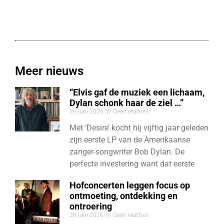
Meer nieuws
“Elvis gaf de muziek een lichaam,
Dylan schonk haar de ziel …”
26 juni 2026
Geen reacties
Met ‘Desire’ kocht hij vijftig jaar geleden
zijn eerste LP van de Amerikaanse
zanger-songwriter Bob Dylan. De
perfecte investering want dat eerste
Hofconcerten leggen focus op
ontmoeting, ontdekking en
ontroering
26 juni 2026
Geen reacties