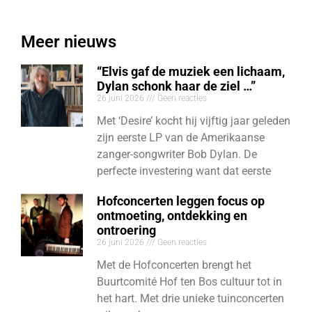
Meer nieuws
“Elvis gaf de muziek een lichaam,
Dylan schonk haar de ziel …”
26 juni 2026
Geen reacties
Met ‘Desire’ kocht hij vijftig jaar geleden
zijn eerste LP van de Amerikaanse
zanger-songwriter Bob Dylan. De
perfecte investering want dat eerste
Hofconcerten leggen focus op
ontmoeting, ontdekking en
ontroering
26 juni 2026
Geen reacties
Met de Hofconcerten brengt het
Buurtcomité Hof ten Bos cultuur tot in
het hart. Met drie unieke tuinconcerten