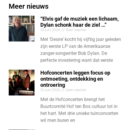
Meer nieuws
“Elvis gaf de muziek een lichaam,
Dylan schonk haar de ziel …”
26 juni 2026
Geen reacties
Met ‘Desire’ kocht hij vijftig jaar geleden
zijn eerste LP van de Amerikaanse
zanger-songwriter Bob Dylan. De
perfecte investering want dat eerste
Hofconcerten leggen focus op
ontmoeting, ontdekking en
ontroering
26 juni 2026
Geen reacties
Met de Hofconcerten brengt het
Buurtcomité Hof ten Bos cultuur tot in
het hart. Met drie unieke tuinconcerten
wil men buren en