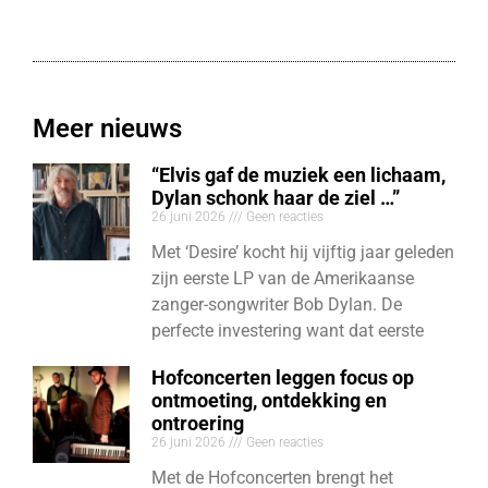
Meer nieuws
“Elvis gaf de muziek een lichaam,
Dylan schonk haar de ziel …”
26 juni 2026
Geen reacties
Met ‘Desire’ kocht hij vijftig jaar geleden
zijn eerste LP van de Amerikaanse
zanger-songwriter Bob Dylan. De
perfecte investering want dat eerste
Hofconcerten leggen focus op
ontmoeting, ontdekking en
ontroering
26 juni 2026
Geen reacties
Met de Hofconcerten brengt het