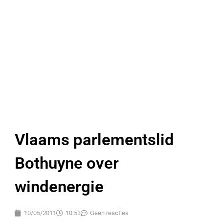
Vlaams parlementslid
Bothuyne over
windenergie
10/05/2011
10:53
Geen reacties