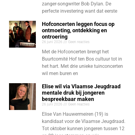
zanger-songwriter Bob Dylan. De
perfecte investering want dat eerste
Hofconcerten leggen focus op
ontmoeting, ontdekking en
ontroering
26 juni 2026
Geen reacties
Met de Hofconcerten brengt het
Buurtcomité Hof ten Bos cultuur tot in
het hart. Met drie unieke tuinconcerten
wil men buren en
Elise wil via Vlaamse Jeugdraad
mentale druk bij jongeren
bespreekbaar maken
26 juni 2026
Geen reacties
Elise Van Hauwermeiren (19) is
kandidaat voor de Vlaamse Jeugdraad.
Tot oktober kunnen jongeren tussen 12