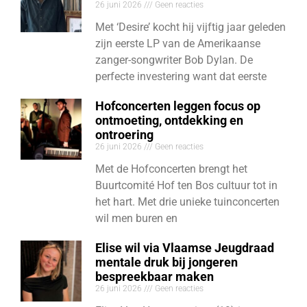
26 juni 2026
Geen reacties
Met ‘Desire’ kocht hij vijftig jaar geleden
zijn eerste LP van de Amerikaanse
zanger-songwriter Bob Dylan. De
perfecte investering want dat eerste
Hofconcerten leggen focus op
ontmoeting, ontdekking en
ontroering
26 juni 2026
Geen reacties
Met de Hofconcerten brengt het
Buurtcomité Hof ten Bos cultuur tot in
het hart. Met drie unieke tuinconcerten
wil men buren en
Elise wil via Vlaamse Jeugdraad
mentale druk bij jongeren
bespreekbaar maken
26 juni 2026
Geen reacties