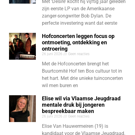
Met ‘Desire’ kocht hij vijftig jaar geleden
zijn eerste LP van de Amerikaanse
zanger-songwriter Bob Dylan. De
perfecte investering want dat eerste
Hofconcerten leggen focus op
ontmoeting, ontdekking en
ontroering
26 juni 2026
Geen reacties
Met de Hofconcerten brengt het
Buurtcomité Hof ten Bos cultuur tot in
het hart. Met drie unieke tuinconcerten
wil men buren en
Elise wil via Vlaamse Jeugdraad
mentale druk bij jongeren
bespreekbaar maken
26 juni 2026
Geen reacties
Elise Van Hauwermeiren (19) is
kandidaat voor de Vlaamse Jeugdraad.