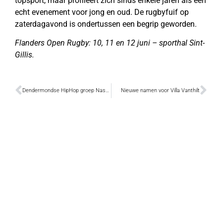
topsport, maar profileert zich sinds enkele jaren als een
echt evenement voor jong en oud. De rugbyfuif op
zaterdagavond is ondertussen een begrip geworden.
Flanders Open Rugby: 10, 11 en 12 juni – sporthal Sint-
Gillis.
Dendermondse HipHop groep Nasta & NiZ bij Villa Vanthilt?
Nieuwe namen voor Villa Vanthilt